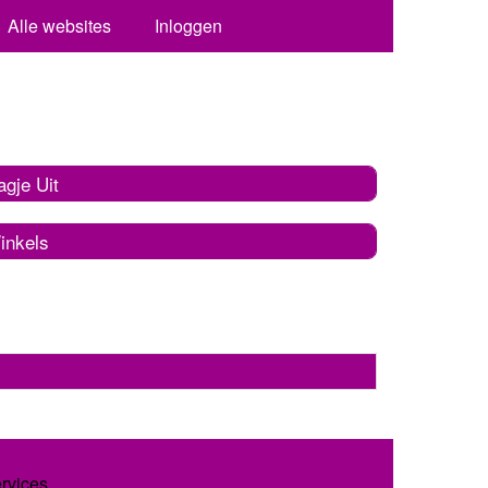
Alle websites
Inloggen
gje Uit
inkels
ervices