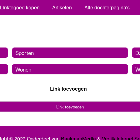
Linktegoed kopen
Artikelen
Alle dochterpagina's
Sporten
Da
Wonen
W
Link toevoegen
Link toevoegen
ight © 2023 Onderdeel van
BaakmanMedia
&
Vrolijk Internet S